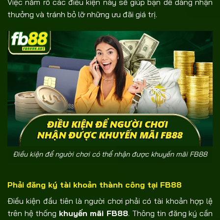
Việc nắm rõ các điều kiện này sẽ giúp bạn dễ dàng nhận
thưởng và tránh bỏ lỡ những ưu đãi giá trị.
Điều kiện để người chơi có thể nhận được khuyến mãi FB88
Phải đăng ký tài khoản thành công tại FB88
Điều kiện đầu tiên là người chơi phải có tài khoản hợp lệ
trên hệ thống
khuyến mãi FB88
. Thông tin đăng ký cần