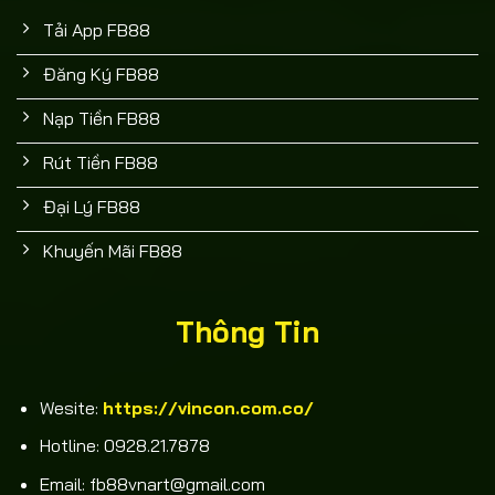
Tải App FB88
Đăng Ký FB88
Nạp Tiền FB88
Rút Tiền FB88
Đại Lý FB88
Khuyến Mãi FB88
Thông Tin
Wesite:
https://vincon.com.co/
Hotline:
0928.21.7878
Email:
fb88vnart@gmail.com