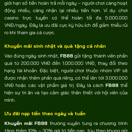
giới hạn số tiền hoàn trả mỗi ngày – người chơi càng hoạt
động nhiều, càng nhận lại nhiều tiền hơn. Ví dụ: chơi
casino trực tuyến có thể hoàn tối đa 5.000.000
VNĐ/ngày. Đây là ưu đãi cực kỳ hữu ích để giảm thiểu rủi
ro khi tham gia cá cược.
Khuyến mãi sinh nhật và quà tặng cá nhân
Vào đúng ngày sinh nhật,
FB88
gửi tặng thành viên phần
quà từ 200.000 VNĐ đến 1.000.000 VNĐ, thay đổi theo
hạng tài khoản. Đặc biệt, người chơi thuộc nhóm VIP sẽ
được nhận thêm phần quà riêng, có thể lên tới 3.000.000
VNĐ hoặc các vật phẩm giá trị. Đây là cách
FB88
thể
hiện sự tri ân và tạo cảm giác thân thiết với hội viên của
mình.
Ưu đãi nạp tiền theo ngày và tuần
Khuyến mãi FB88
thường xuyên tung ra chương trình
tặng thêm 10% – 30% giá trị tiền nạp, tùy theo khung giờ