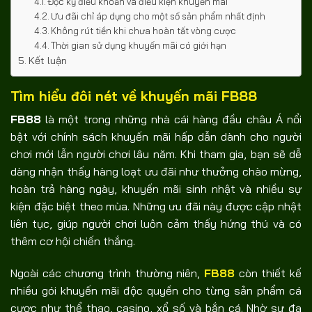
Đọc kỹ điều khoản và điều kiện khuyến mãi
Ưu đãi chỉ áp dụng cho một số sản phẩm nhất định
Không rút tiền khi chưa hoàn tất vòng cược
Thời gian sử dụng khuyến mãi có giới hạn
Kết luận
Tìm hiểu đôi nét về khuyến mãi FB88
FB88
là một trong những nhà cái hàng đầu châu Á nổi
bật với chính sách khuyến mãi hấp dẫn dành cho người
chơi mới lẫn người chơi lâu năm. Khi tham gia, bạn sẽ dễ
dàng nhận thấy hàng loạt ưu đãi như thưởng chào mừng,
hoàn trả hàng ngày, khuyến mãi sinh nhật và nhiều sự
kiện đặc biệt theo mùa. Những ưu đãi này được cập nhật
liên tục, giúp người chơi luôn cảm thấy hứng thú và có
thêm cơ hội chiến thắng.
Ngoài các chương trình thường niên,
FB88
còn thiết kế
nhiều gói khuyến mãi độc quyền cho từng sản phẩm cá
cược như thể thao, casino, xổ số và bắn cá. Nhờ sự đa