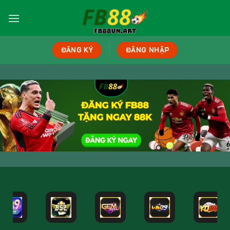
Bỏ
qua
nội
dung
ĐĂNG KÝ
ĐĂNG NHẬP