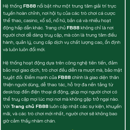
Hệ thống
FB88
nổi bật như một trung tâm giải trí trực
tuyến hoàn chỉnh, nơi hội tụ của các trò chơi cá cược
thể thao, casino, xổ số, nổ hũ, bắn cá và nhiều hoạt
động hấp dẫn khác. Trang chủ
FB88
không chỉ là nơi
người chơi dễ dàng truy cập, mà còn là trung tâm điều
hành, quản lý, cung cấp dịch vụ chất lượng cao, ổn định
và luôn luôn đổi mới.
Hệ thống hoạt động dựa trên công nghệ tiên tiến, đảm
bảo mọi giao dịch, trò chơi đều diễn ra mượt mà, bảo mật
tuyệt đối. Điểm mạnh của
FB88
chính là giao diện thân
thiện người dùng, dễ thao tác, hỗ trợ đa nền tảng từ
desktop đến điện thoại di động, giúp mọi người chơi có
thể truy cập mọi lúc mọi nơi mà không gặp trở ngại nào.
Với
Trang chủ FB88
luôn cập nhật các sự kiện, khuyến
mãi, và các trò chơi mới nhất, người chơi sẽ không bao
giờ cảm thấy nhàm chán.