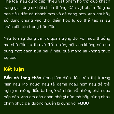
Thể loại này cung cấp nhiều vật phẩm hỗ trợ giúp khách
hàng gia tăng cơ hội chiến thắng. Các vật phẩm đó giúp
bạn tiêu diệt cá nhanh hơn và dễ dàng hơn. Anh em hãy
sử dụng chúng vào thời điểm hợp lý có thể tạo ra sự
khác biệt lớn trong trận đấu.
Yếu tố này đóng vai trò quan trọng đối với mức thưởng
mà nhà đầu tư thu về. Tất nhiên, hội viên không nên sử
dụng một cách bừa bãi vì hiệu quả mang lại không thực
sự cao.
Kết luận
Bắn cá long thần
đang làm điên đảo trên thị trường
hiện nay. Mọi người hãy tải game ngay hôm nay để trải
nghiệm những điều bất ngờ và nhận về những phần quà
hấp dẫn. Anh em còn chần chờ gì nữa mà hãy cùng nhau
chinh phục đại dương huyền bí cùng với
FB88
.