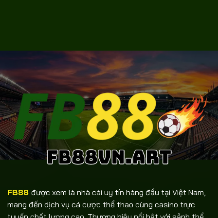
FB88
được xem là nhà cái uy tín hàng đầu tại Việt Nam,
mang đến dịch vụ cá cược thể thao cùng casino trực
tuyến chất lượng cao. Thương hiệu nổi bật với sảnh thể