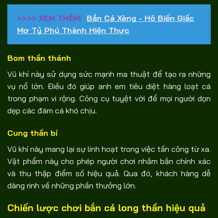
>>>> XEM THÊM:
Bắn Cá Xèng - Hô Biến Giấc
Mơ Tỷ Phú Thành Hiện Thực
Bom thần thánh
Vũ khí này sử dụng sức mạnh ma thuật để tạo ra những
vụ nổ lớn. Điều đó giúp anh em tiêu diệt hàng loạt cá
trong phạm vi rộng. Công cụ tuyệt vời để mọi người dọn
dẹp các đám cá khó chịu.
Cung thần bí
Vũ khí này mang lại sự linh hoạt trong việc tấn công từ xa.
Vật phẩm này cho phép người chơi nhắm bắn chính xác
và thu thập điểm số hiệu quả. Qua đó, khách hàng dễ
dàng rinh về những phần thưởng lớn.
Chiến lược chơi bắn cá long thần hiệu quả