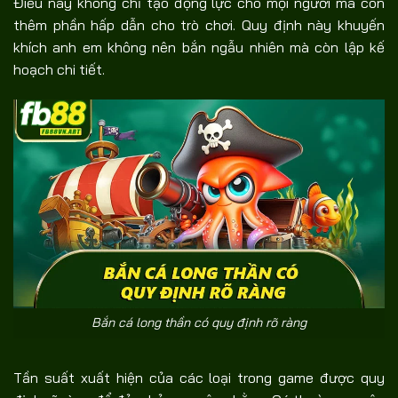
Điều này không chỉ tạo động lực cho mọi người mà còn
thêm phần hấp dẫn cho trò chơi. Quy định này khuyến
khích anh em không nên bắn ngẫu nhiên mà còn lập kế
hoạch chi tiết.
Bắn cá long thần có quy định rõ ràng
Tần suất xuất hiện của các loại trong game được quy