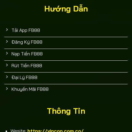
Hướng Dẫn
Tải App FB88
Đăng Ký FB88
Nạp Tiền FB88
Rút Tiền FB88
Đại Lý FB88
Khuyến Mãi FB88
Thông Tin
Wesite:
https://vincon.com.co/