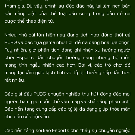
tham gia. Dù vậy, chính sự độc đáo này lại làm nên bản
sắc riêng biệt của thể loại bắn súng trong bản đồ cá
cược thể thao điện tử.
Nhiều nhà cái lớn hiện nay đang tích hợp đồng thời cả
PUBG và các tựa game như LoL để đa dạng hóa lựa chọn.
Tuy nhiên, giới phân tích đang ghi nhận xu hướng người
chơi Esports dần chuyển hướng sang những bộ môn
mang tính ngẫu nhiên cao hơn. Bởi vì, các trò chơi đó
mang lại cảm giác kịch tính và tỷ lệ thưởng hấp dẫn hơn
rất nhiều.
Các giải đấu PUBG chuyên nghiệp thu hút đông đảo mọi
người tham gia muốn thử vận may và khả năng phân tích.
Các nền tảng cung cấp các tỷ lệ đa dạng giúp thỏa mãn
nhu cầu của hội viên.
Các nền tảng soi kèo Esports cho thấy sự chuyên nghiệp