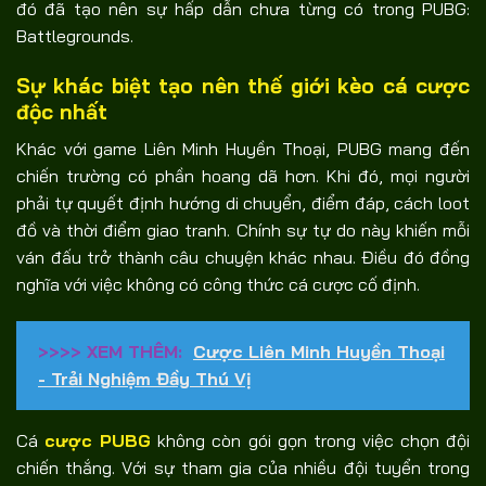
đó đã tạo nên sự hấp dẫn chưa từng có trong PUBG:
Battlegrounds.
Sự khác biệt tạo nên thế giới kèo cá cược
độc nhất
Khác với game Liên Minh Huyền Thoại, PUBG mang đến
chiến trường có phần hoang dã hơn. Khi đó, mọi người
phải tự quyết định hướng di chuyển, điểm đáp, cách loot
đồ và thời điểm giao tranh. Chính sự tự do này khiến mỗi
ván đấu trở thành câu chuyện khác nhau. Điều đó đồng
nghĩa với việc không có công thức cá cược cố định.
>>>> XEM THÊM:
Cược Liên Minh Huyền Thoại
- Trải Nghiệm Đầy Thú Vị
Cá
cược PUBG
không còn gói gọn trong việc chọn đội
chiến thắng. Với sự tham gia của nhiều đội tuyển trong