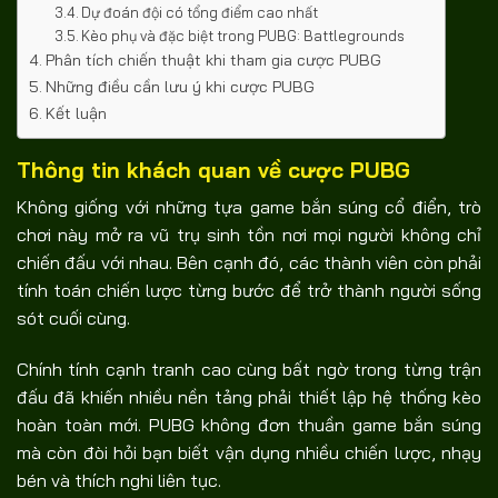
Dự đoán đội có tổng điểm cao nhất
Kèo phụ và đặc biệt trong PUBG: Battlegrounds
Phân tích chiến thuật khi tham gia cược PUBG
Những điều cần lưu ý khi cược PUBG
Kết luận
Thông tin khách quan về cược PUBG
Không giống với những tựa game bắn súng cổ điển, trò
chơi này mở ra vũ trụ sinh tồn nơi mọi người không chỉ
chiến đấu với nhau. Bên cạnh đó, các thành viên còn phải
tính toán chiến lược từng bước để trở thành người sống
sót cuối cùng.
Chính tính cạnh tranh cao cùng bất ngờ trong từng trận
đấu đã khiến nhiều nền tảng phải thiết lập hệ thống kèo
hoàn toàn mới. PUBG không đơn thuần game bắn súng
mà còn đòi hỏi bạn biết vận dụng nhiều chiến lược, nhạy
bén và thích nghi liên tục.