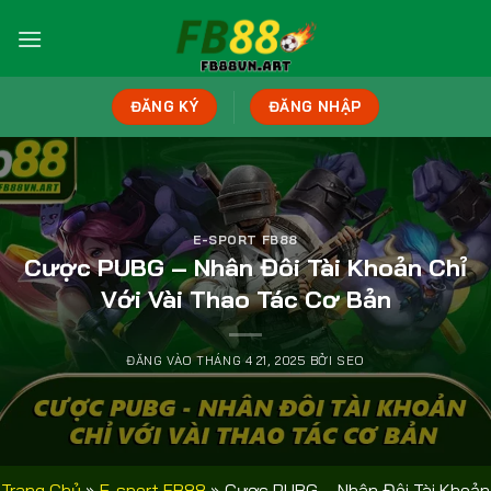
Bỏ
qua
nội
dung
ĐĂNG KÝ
ĐĂNG NHẬP
E-SPORT FB88
Cược PUBG – Nhân Đôi Tài Khoản Chỉ
Với Vài Thao Tác Cơ Bản
ĐĂNG VÀO
THÁNG 4 21, 2025
BỞI
SEO
Trang Chủ
»
E-sport FB88
»
Cược PUBG – Nhân Đôi Tài Khoản