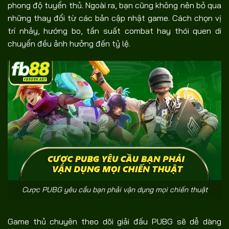
phong độ tuyển thủ. Ngoài ra, bạn cũng không nên bỏ qua
những thay đổi từ các bản cập nhật game. Cách chọn vị
trí nhảy, hướng bo, tần suất combat hay thói quen di
chuyển đều ảnh hưởng đến tỷ lệ.
Cược PUBG yêu cầu bạn phải vận dụng mọi chiến thuật
Game thủ chuyên theo dõi giải đấu PUBG sẽ dễ dàng