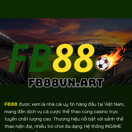
FB88
được xem là nhà cái uy tín hàng đầu tại Việt Nam,
mang đến dịch vụ cá cược thể thao cùng casino trực
tuyến chất lượng cao. Thương hiệu nổi bật với sảnh thể
thao hiện đại, nhiều trò chơi đa dạng. Hệ thống INGAME