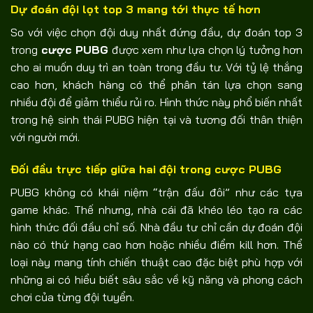
Dự đoán đội lọt top 3 mang tới thực tế hơn
So với việc chọn đội duy nhất đứng đầu, dự đoán top 3
trong
cược PUBG
được xem như lựa chọn lý tưởng hơn
cho ai muốn duy trì an toàn trong đầu tư. Với tỷ lệ thắng
cao hơn, khách hàng có thể phân tán lựa chọn sang
nhiều đội để giảm thiểu rủi ro. Hình thức này phổ biến nhất
trong hệ sinh thái PUBG hiện tại và tương đối thân thiện
với người mới.
Đối đầu trực tiếp giữa hai đội trong cược PUBG
PUBG không có khái niệm “trận đấu đôi” như các tựa
game khác. Thế nhưng, nhà cái đã khéo léo tạo ra các
hình thức đối đầu chỉ số. Nhà đầu tư chỉ cần dự đoán đội
nào có thứ hạng cao hơn hoặc nhiều điểm kill hơn. Thể
loại này mang tính chiến thuật cao đặc biệt phù hợp với
những ai có hiểu biết sâu sắc về kỹ năng và phong cách
chơi của từng đội tuyển.